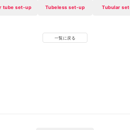
r tube set-up
Tubeless set-up
Tubular se
一覧に戻る