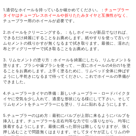
1.適切なホイールを持っているか確かめてください。：
チューブラー
タイヤはチューブレスホイールや折りたたみタイヤと互換性がなく、
チューブラー用のホイールが必要です。
2.ホイールをクリーニングする。：もしホイールが新品でなければ、
できるだけ綺麗にすることをお薦めします。紙やすりを使って古いリ
ムセメントの残りかすが無くなるまで拭き取ります。最後に、濡れた
布とディグリーザーで拭き取ることをお薦めします。
3. リムセメントの塗り方：ホイールを綺麗にしたら、リムセメントを
塗ります。ブラシや歯ブラシを使って、一度にホイールの4分の1を塗
ることをお薦めします。上手く塗るために、リムベッド全体に伸ばす
ようにし半乾きになるまで待ってください。これでホイールの準備が
できました。
4.チューブラータイヤの準備：新しいチューブラー・ロードバイクタ
イヤに空気を少し入れて、適度な形状になる様にして下さい。そして
リムセメントをチューブラーにも塗り、リムに貼れるようにします。
5.チューブラーのはめ方：最初にバルブが上部に来るようにバルブを
挿入します。チューブラーを左右均等な力で引っ張りながら、均等に
接着するようにします。最後に残った部分は難しくなりますが、強く
押し込むことで問題無くはまります。そしてタイヤが正しくリムの中