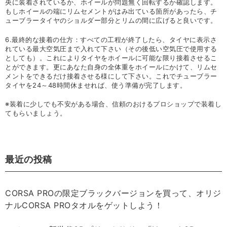
央に装着されているか、ホイールが問題無く回転するか確認します。
もしホイールの端にリムセメントがはみ出ている箇所があったら、チ
ューブラータイヤのショルダー部分とリムの間に広げると良いです。
6.最終的な接着の仕方：すべての工程が終了したら、タイヤに表示さ
れている最大空気圧まで入れて下さい（その後低い空気圧で使用する
としても）。これによりタイヤをホイールに可能な限り接着させるこ
とができます。更にあなた自身の全体重をホイールにかけて、リムセ
メントをできるだけ接着させる様にして下さい。これでチューブラー
タイヤを24～48時間休ませれば、使う準備が完了します。
※装着に少しでも不安がある場合、信頼のおけるプロショップで装着し
てもらいましょう。
最近の投稿
CORSA PROの限定ブラックバージョンを買って、オリジ
ナルCORSA PROタオルをゲットしよう！