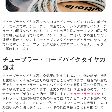
チューブラータイヤは高レベルのロードレーシングでは非常にポピュ
ラーなものです。チューブラー構造ではケーシング素材がインナーチ
ューブの周りを包んでおり、トレッドの反対側のケーシングの底の部
分で縫い合わされています。インナーチューブはバルブを通してだけ
外部と繋がっています。チューブレスタイヤがポピュラーになってき
ていますが、チューブラーは未だ多くのプロフェッショナルライダー
に選ばれています。
チューブラー・ロードバイクタイヤの
強味
チューブラータイヤは高い空気圧に耐えられるので、低い転がり抵抗
と素晴らしく滑らかな走りを提供することができます。最も高い空気
圧でも、チューブラー・ロードバイクタイヤは衝撃や荒れた路面を上
手く吸収することができます。圧力を均等に行き渡らせるので、イン
ナーチューブがきちんと均一に膨張します。
チューブラータイヤ
は、
トレッドが地面に接地する為の平らで信頼できるコンタクト面を作る
ことができます。これによりグリップ、コントロールを改善し、先の
路面状況を予測し易くし、トレッドの側面を使うことも可能にしま
す。